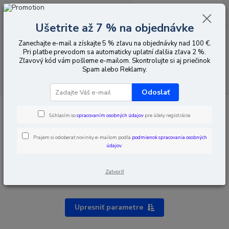
0
ks
EUR
za
0,00 EUR
Ušetrite až 7 % na objednávke
Zanechajte e-mail a získajte 5 % zľavu na objednávky nad 100 €.
Menu
Pri platbe prevodom sa automaticky uplatní ďalšia zľava 2 %.
Zľavový kód vám pošleme e-mailom. Skontrolujte si aj priečinok
Spam alebo Reklamy.
Hľadať
Odoslať
Úvod
Poplachy vniknutia
Klávesnice (manipulátory)
Súhlasím so
spracovaním osobných údajov
pre účely registrácie.
Klávesnice (manipulátory)
Prajem si odoberať novinky e-mailom podľa
podmienok spracovania osobných
údajov
.
Klávesnice (manipulátory) LED
Klávesnice (manipulátory) s alfanumerickým displejom
Zatvoriť
Klávesnice (manipulátory) s grafickým displejom
Upresniť parametre