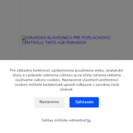
Pre základnú funkčnosť, spríjemnenie používania webu, analytické
účely a v prípade udelenia súhlasu aj na účely cielenia reklamy
využívame súbory cookies. Nastavenie vlastných preferencií
cookies môžete kedykoľvek upraviť odkazom v spodnej časti
GRAFICKÁ KLÁVESNICA PRE POPLACHOVÚ
stránok.
CENTRÁLU TM70-A2K PARADOX
157,53 EUR
Súhlasím
Nastavenia
Skladom
128,08 EUR
bez DPH
Pridať do košíka
Súhlas môžete odmietnuť
tu
.