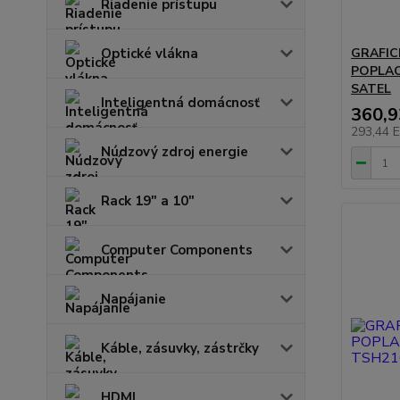
Riadenie prístupu
Optické vlákna
GRAFIC
POPLAC
SATEL
Inteligentná domácnosť
360,
293,44 
Núdzový zdroj energie
Rack 19" a 10"
Computer Components
Napájanie
Káble, zásuvky, zástrčky
HDMI