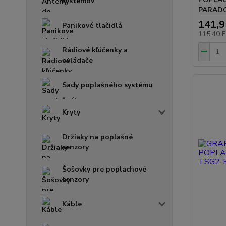
systémov
PARAD
141,
Panikové tlačidlá
115,40 
Rádiové kľúčenky a
ovládače
Sady poplašného systému
Kryty
Držiaky na poplašné
senzory
Šošovky pre poplachové
senzory
Káble