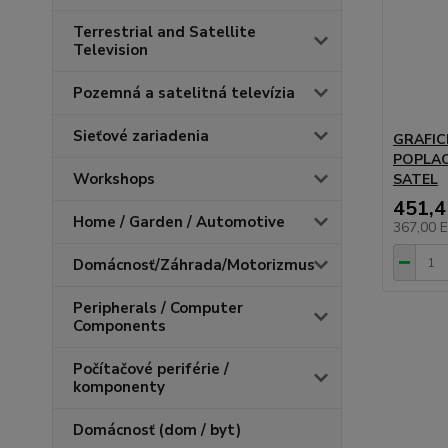
Terrestrial and Satellite
Television
Pozemná a satelitná televízia
Sieťové zariadenia
GRAFIC
POPLAC
Workshops
SATEL
451,
Home / Garden / Automotive
367,00 
Domácnosť/Záhrada/Motorizmus
Peripherals / Computer
Components
Počítačové periférie /
komponenty
Domácnosť (dom / byt)