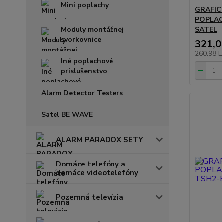
Mini poplachy
GRAFIC
POPLAC
Moduly montážnej
SATEL
svorkovnice
321,
260,98 
Iné poplachové
príslušenstvo
Alarm Detector Testers
Satel BE WAVE
ALARM PARADOX SETY
Domáce telefóny a
domáce videotelefóny
Pozemná televízia