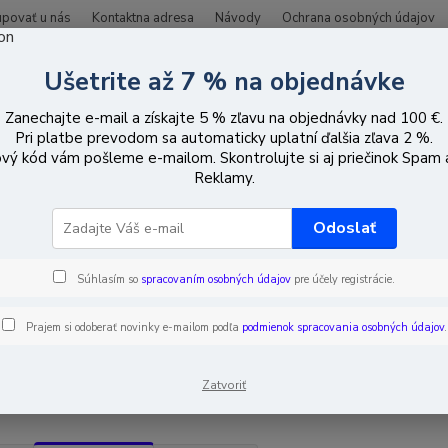
upovať u nás
Kontaktna adresa
Návody
Ochrana osobných údajov
Ušetrite až 7 % na objednávke
Hľadať
Zanechajte e-mail a získajte 5 % zľavu na objednávky nad 100 €.
Pri platbe prevodom sa automaticky uplatní ďalšia zľava 2 %.
vý kód vám pošleme e-mailom. Skontrolujte si aj priečinok Spam
oplachy vniknutia
Klávesnice (manipulátory)
Klávesnice (manipuláto
Reklamy.
esnice (manipulátory) s grafick
Odoslať
Súhlasím so
spracovaním osobných údajov
pre účely registrácie.
EUR
Od
Prajem si odoberať novinky e-mailom podľa
podmienok spracovania osobných údajov
.
adom
Novinka
Akcia
Doprava ZADARMO
TO
Zatvoriť