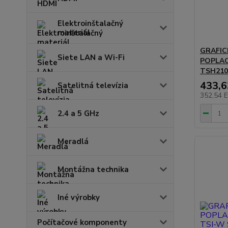
Elektroinštalačný
materiál
GRAFIC
Siete LAN a Wi-Fi
POPLAC
TSH210
433,
Satelitná televízia
352,54 
2.4 a 5 GHz
Meradlá
Montážna technika
Iné výrobky
Počítačové komponenty