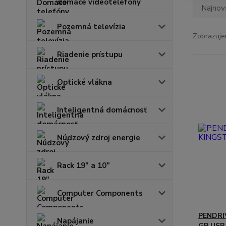
domáce videotelefóny
Najnov
Pozemná televízia
Zobrazuje
Riadenie prístupu
Optické vlákna
Inteligentná domácnosť
Núdzový zdroj energie
Rack 19" a 10"
Computer Components
PENDRI
Napájanie
GB USB 