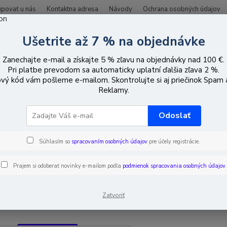
upovať u nás
Kontaktna adresa
Návody
Ochrana osobných údajov
Ušetrite až 7 % na objednávke
Hľadať
Zanechajte e-mail a získajte 5 % zľavu na objednávky nad 100 €.
Pri platbe prevodom sa automaticky uplatní ďalšia zľava 2 %.
vý kód vám pošleme e-mailom. Skontrolujte si aj priečinok Spam
očítačové periférie / komponenty
PenDrive
Reklamy.
rive
Odoslať
Súhlasím so
spracovaním osobných údajov
pre účely registrácie.
EUR
Od
Prajem si odoberať novinky e-mailom podľa
podmienok spracovania osobných údajov
.
adom
Novinka
Akcia
Doprava ZADARMO
TO
Zatvoriť