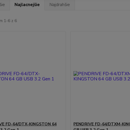
šie
Najlacnejšie
Najdrahšie
m 1-6 z 6
VE FD-64/DTX-KINGSTON 64
PENDRIVE FD-64/DTXM-KIN
3.2 Gen 1
GB USB 3.2 Gen 1