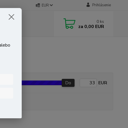
Prihlásenie
EUR
0
ks
za
0,00 EUR
 alebo
Do
EUR
P produkt