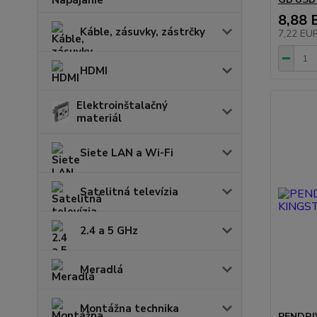
8,88 
Káble, zásuvky, zástrčky
7,22 EU
HDMI
Elektroinštalačný
materiál
Siete LAN a Wi-Fi
Satelitná televízia
2.4 a 5 GHz
Meradlá
Montážna technika
PENDRI