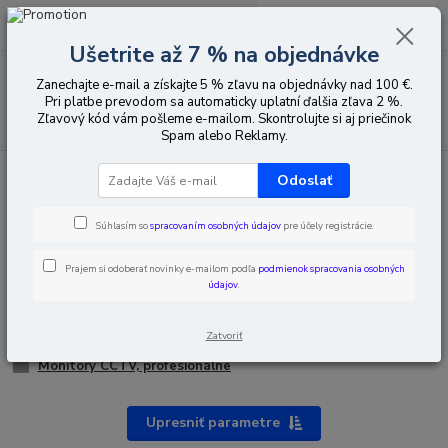
0
ks
EUR
za
0,00 EUR
Ušetrite až 7 % na objednávke
Menu
Zanechajte e-mail a získajte 5 % zľavu na objednávky nad 100 €.
Pri platbe prevodom sa automaticky uplatní ďalšia zľava 2 %.
Zľavový kód vám pošleme e-mailom. Skontrolujte si aj priečinok
Hľadať
Spam alebo Reklamy.
Úvod
Počítačové periférie / komponenty
Periférne zariadenia
Monitory
Odoslať
Monitory
Súhlasím so
spracovaním osobných údajov
pre účely registrácie.
Herné monitory
Prajem si odoberať novinky e-mailom podľa
podmienok spracovania osobných
údajov
.
Interaktívna tabuľa
Kancelárske monitory
Zatvoriť
Veľkoformátové monitory
Monitory CCTV, profesionálne
Upresniť parametre