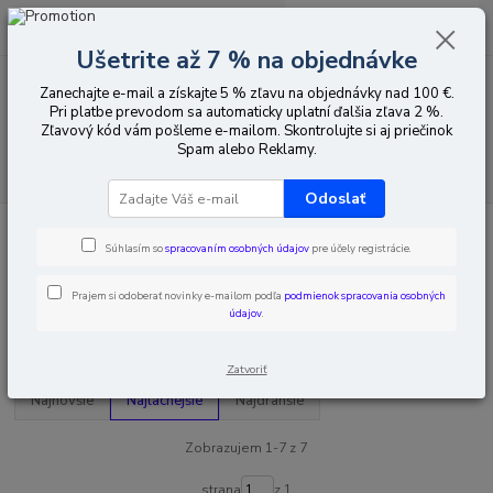
0
ks
EUR
za
0,00 EUR
Ušetrite až 7 % na objednávke
Zanechajte e-mail a získajte 5 % zľavu na objednávky nad 100 €.
Menu
Pri platbe prevodom sa automaticky uplatní ďalšia zľava 2 %.
Zľavový kód vám pošleme e-mailom. Skontrolujte si aj priečinok
Spam alebo Reklamy.
Hľadať
Odoslať
Úvod
Počítačové periférie / komponenty
Monitory
Interaktívna tabuľa
Súhlasím so
spracovaním osobných údajov
pre účely registrácie.
Interaktívna tabuľa
Prajem si odoberať novinky e-mailom podľa
podmienok spracovania osobných
údajov
.
Upresniť parametre
Zatvoriť
Najnovšie
Najlacnejšie
Najdrahšie
Zobrazujem 1-7 z 7
strana
z 1