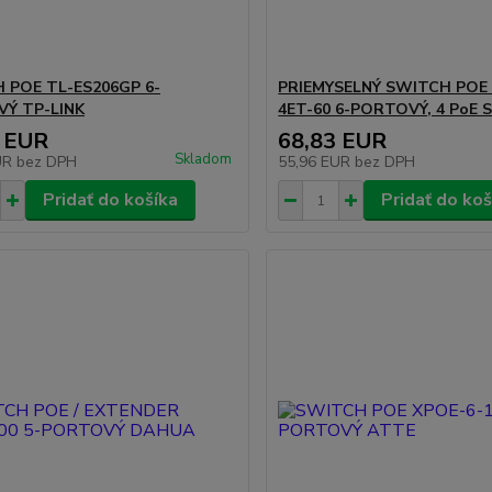
 POE TL-ES206GP 6-
PRIEMYSELNÝ SWITCH POE
Ý TP-LINK
4ET-60 6-PORTOVÝ, 4 PoE
 EUR
68,83 EUR
Skladom
UR
bez DPH
55,96 EUR
bez DPH
Pridať do košíka
Pridať do koš