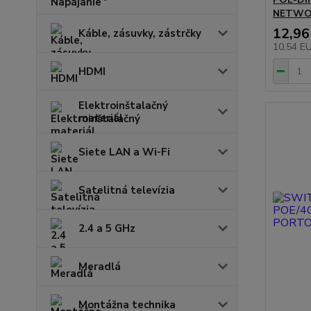
NETWO
12,96
Káble, zásuvky, zástrčky
10,54 E
HDMI
Elektroinštalačný
materiál
Siete LAN a Wi-Fi
Satelitná televízia
2.4 a 5 GHz
Meradlá
Montážna technika