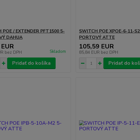
 POE / EXTENDER PFT1500 5-
SWITCH POE XPOE-6-11-S2
VÝ DAHUA
PORTOVÝ ATTE
 EUR
105,59 EUR
Skladom
UR
bez DPH
85,84 EUR
bez DPH
Pridať do košíka
Pridať do koš