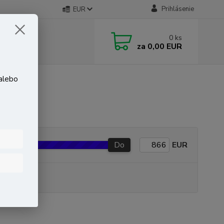
Prihlásenie
EUR
0
ks
za
0,00 EUR
 alebo
Do
EUR
P produkt