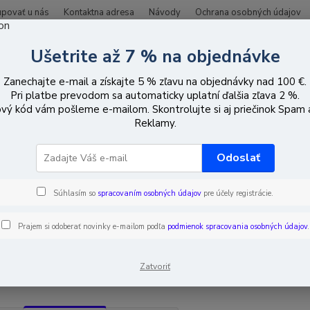
upovať u nás
Kontaktna adresa
Návody
Ochrana osobných údajov
Ušetrite až 7 % na objednávke
Hľadať
Zanechajte e-mail a získajte 5 % zľavu na objednávky nad 100 €.
Pri platbe prevodom sa automaticky uplatní ďalšia zľava 2 %.
vý kód vám pošleme e-mailom. Skontrolujte si aj priečinok Spam
ieťové zariadenia
Switche
PoE switche s podporou až 6 portov
Reklamy.
switche s podporou až 6 portov
Odoslať
Súhlasím so
spracovaním osobných údajov
pre účely registrácie.
EUR
Od
Prajem si odoberať novinky e-mailom podľa
podmienok spracovania osobných údajov
.
adom
Novinka
Akcia
Doprava ZADARMO
TO
Zatvoriť