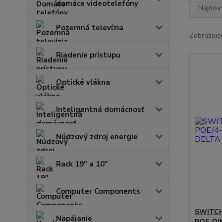
domáce videotelefóny
Najnov
Pozemná televízia
Zobrazuje
Riadenie prístupu
Optické vlákna
Inteligentná domácnosť
Núdzový zdroj energie
Rack 19" a 10"
Computer Components
SWITCH
Napájanie
POE-DI