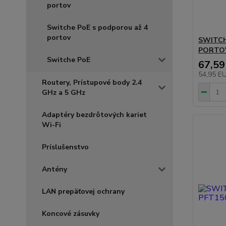
portov
Switche PoE s podporou až 4
portov
SWITCH
PORTOV
Switche PoE
67,59
54,95 E
Routery, Prístupové body 2.4
GHz a 5 GHz
Adaptéry bezdrôtových kariet
Wi-Fi
Príslušenstvo
Antény
LAN prepäťovej ochrany
Koncové zásuvky