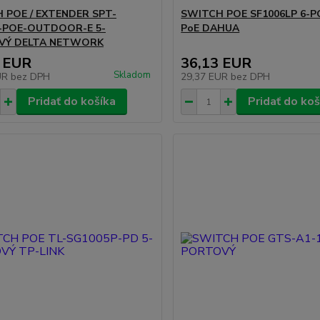
 POE / EXTENDER SPT-
SWITCH POE SF1006LP 6-P
-POE-OUTDOOR-E 5-
PoE DAHUA
VÝ DELTA NETWORK
 EUR
36,13 EUR
Skladom
UR
bez DPH
29,37 EUR
bez DPH
Pridať do košíka
Pridať do koš