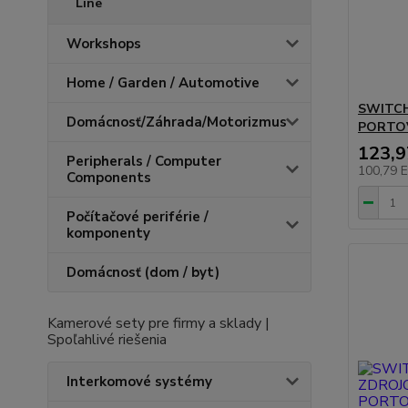
Line
Workshops
Home / Garden / Automotive
SWITCH
Domácnosť/Záhrada/Motorizmus
PORTO
123,
Peripherals / Computer
100,79 
Components
Počítačové periférie /
komponenty
Domácnosť (dom / byt)
Kamerové sety pre firmy a sklady |
Spoľahlivé riešenia
Interkomové systémy