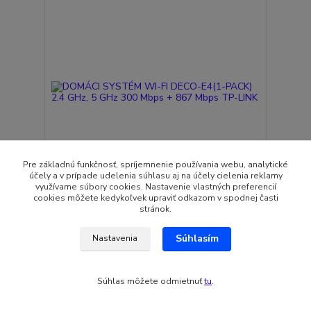
Pre základnú funkčnosť, spríjemnenie používania webu, analytické
účely a v prípade udelenia súhlasu aj na účely cielenia reklamy
využívame súbory cookies. Nastavenie vlastných preferencií
cookies môžete kedykoľvek upraviť odkazom v spodnej časti
DOMÁCI SYSTÉM WI-FI DECO-E4(1-PACK) 2.4
stránok.
GHz, 5 GHz 300 Mbps + 867 Mbps TP-LINK
56,11 EUR
Súhlasím
Nastavenia
Skladom
45,62 EUR
bez DPH
Pridať do košíka
Súhlas môžete odmietnuť
tu
.