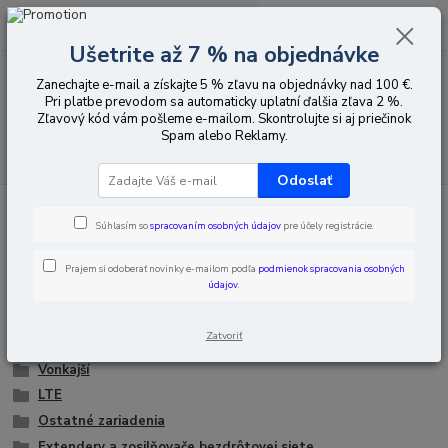
0
ks
EUR
za
0,00 EUR
Ušetrite až 7 % na objednávke
Zanechajte e-mail a získajte 5 % zľavu na objednávky nad 100 €.
Menu
Pri platbe prevodom sa automaticky uplatní ďalšia zľava 2 %.
Zľavový kód vám pošleme e-mailom. Skontrolujte si aj priečinok
Spam alebo Reklamy.
Hľadať
Odoslať
Úvod
Sieťové zariadenia
Smerovače, smerovače Wi-Fi, prístupové body
(Access Pointy)
Súhlasím so
spracovaním osobných údajov
pre účely registrácie.
Smerovače, smerovače Wi-Fi,
Prajem si odoberať novinky e-mailom podľa
podmienok spracovania osobných
údajov
.
prístupové body (Access Pointy)
Zatvoriť
Vnútorný
Vonkajší
LTE
Ostatné zariadenia
Extendery a zosilňovače bezdrôtovej siete