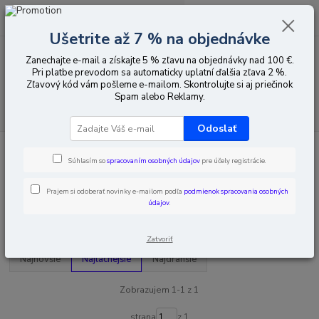
0
ks
EUR
za
0,00 EUR
Ušetrite až 7 % na objednávke
Zanechajte e-mail a získajte 5 % zľavu na objednávky nad 100 €.
Menu
Pri platbe prevodom sa automaticky uplatní ďalšia zľava 2 %.
Zľavový kód vám pošleme e-mailom. Skontrolujte si aj priečinok
Spam alebo Reklamy.
Hľadať
Odoslať
Úvod
Inteligentná domácnosť
Supla
Monitory elektrickej energie
Súhlasím so
spracovaním osobných údajov
pre účely registrácie.
Monitory elektrickej energie
Prajem si odoberať novinky e-mailom podľa
podmienok spracovania osobných
údajov
.
Upresniť parametre
Zatvoriť
Najnovšie
Najlacnejšie
Najdrahšie
Zobrazujem 1-1 z 1
strana
z 1