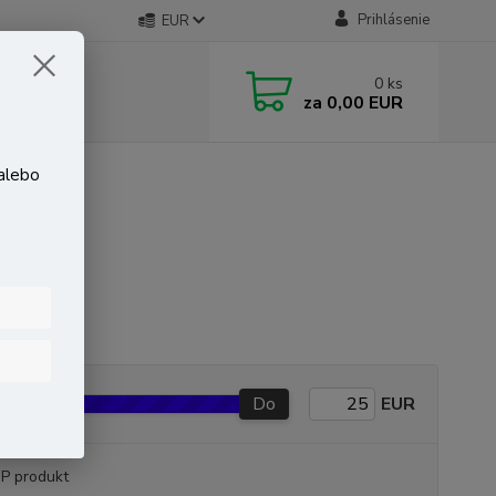
Prihlásenie
EUR
0
ks
za
0,00 EUR
 alebo
Do
EUR
P produkt