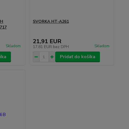
CH
SVORKA HT-A261
717
21,91 EUR
Skladom
Skladom
17,81 EUR
bez DPH
íka
Pridať do košíka