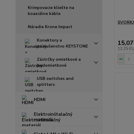
Krimpovacie kliešte na
koaxiálne káble
SVORKA
Náradie Krone Impact
Konektory a
15,07
príslušenstvo KEYSTONE
12,25 E
Zástrčky omietkové a
podomietkové
USB switches and
splitters
HDMI
Elektroinštalačný
materiál