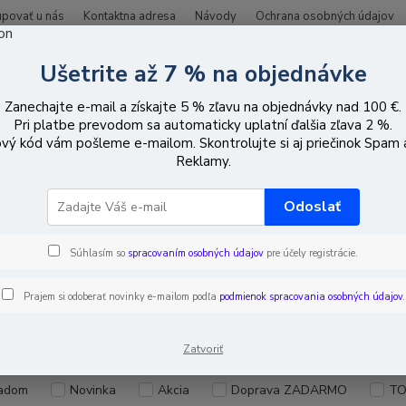
upovať u nás
Kontaktna adresa
Návody
Ochrana osobných údajov
Ušetrite až 7 % na objednávke
Hľadať
Zanechajte e-mail a získajte 5 % zľavu na objednávky nad 100 €.
Pri platbe prevodom sa automaticky uplatní ďalšia zľava 2 %.
vý kód vám pošleme e-mailom. Skontrolujte si aj priečinok Spam
áble, zásuvky, zástrčky
Ručné náradie
Iné náradia na káble
Reklamy.
Odoslať
náradia na káble
Súhlasím so
spracovaním osobných údajov
pre účely registrácie.
Prajem si odoberať novinky e-mailom podľa
podmienok spracovania osobných údajov
.
EUR
Od
Zatvoriť
adom
Novinka
Akcia
Doprava ZADARMO
TO