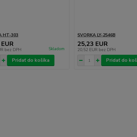
 HT-303
SVORKA LY-2546B
 EUR
25,23 EUR
Skladom
UR
bez DPH
20,52 EUR
bez DPH
Pridať do košíka
Pridať do koš