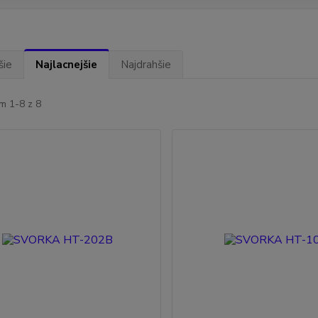
šie
Najlacnejšie
Najdrahšie
m 1-8 z 8