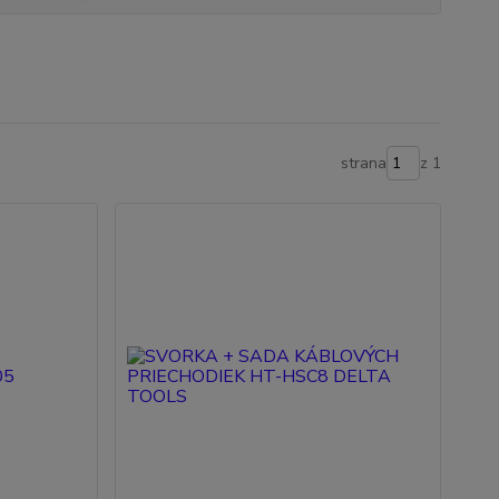
strana
z 1