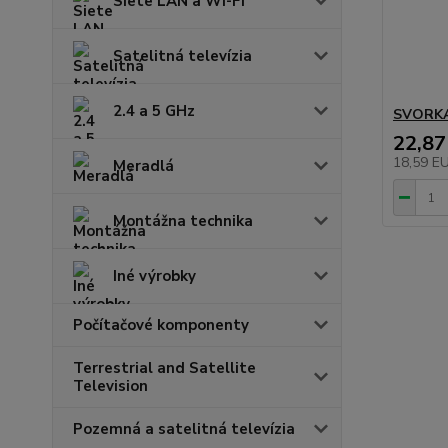
Siete LAN a Wi-Fi
Satelitná televízia
2.4 a 5 GHz
SVORKA
22,87
18,59 E
Meradlá
Montážna technika
Iné výrobky
Počítačové komponenty
Terrestrial and Satellite
Television
Pozemná a satelitná televízia