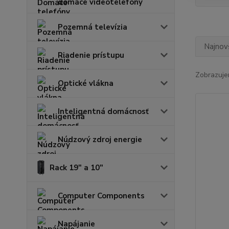
domáce videotelefóny
Pozemná televízia
Najnov
Riadenie prístupu
Zobrazuje
Optické vlákna
Inteligentná domácnosť
Núdzový zdroj energie
Rack 19" a 10"
Computer Components
Napájanie