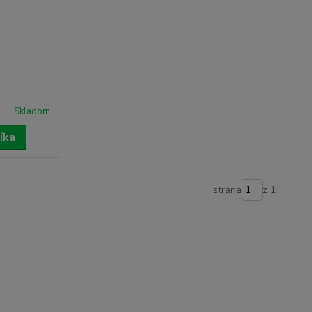
Skladom
íka
strana
z 1