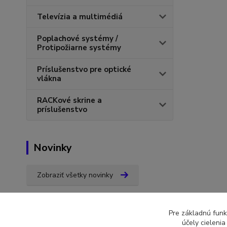
Televízia a multimédiá
Poplachové systémy /
Protipožiarne systémy
Príslušenstvo pre optické
vlákna
RACKové skrine a
príslušenstvo
Novinky
Zobraziť všetky novinky
Pre základnú funk
účely cieleni