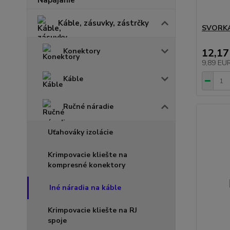
Káble, zásuvky, zástrčky
SVORKA
Konektory
12,17
9,89 EU
Káble
Ručné náradie
Uťahováky izolácie
Krimpovacie kliešte na
kompresné konektory
Iné náradia na káble
Krimpovacie kliešte na RJ
spoje