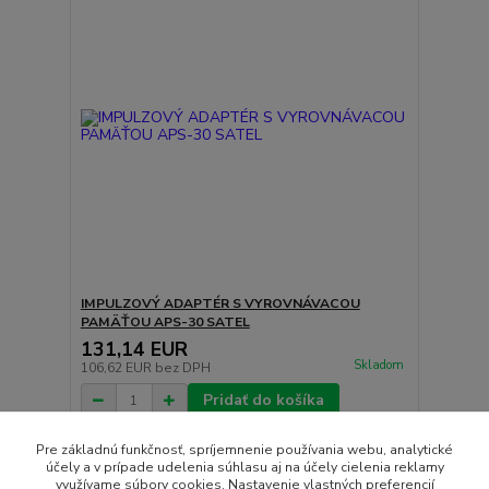
IMPULZOVÝ ADAPTÉR S VYROVNÁVACOU
PAMÄŤOU APS-30 SATEL
131,14 EUR
Skladom
106,62 EUR
bez DPH
Pridať do košíka
Pre základnú funkčnosť, spríjemnenie používania webu, analytické
účely a v prípade udelenia súhlasu aj na účely cielenia reklamy
strana
z 1
využívame súbory cookies. Nastavenie vlastných preferencií