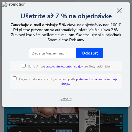
0
ks
EUR
za
0,00 EUR
Ušetrite až 7 % na objednávke
Zanechajte e-mail a získajte 5 % zľavu na objednávky nad 100 €.
Menu
Pri platbe prevodom sa automaticky uplatní ďalšia zľava 2 %.
Zľavový kód vám pošleme e-mailom. Skontrolujte si aj priečinok
Spam alebo Reklamy.
Hľadať
Odoslať
Úvod
Napájanie
Napájanie 12 V
Vyrovnávacie zdroje 12 V
Prúdový zisk do 3.5 A
Súhlasím so
spracovaním osobných údajov
pre účely registrácie.
Prajem si odoberať novinky e-mailom podľa
podmienok spracovania osobných
údajov
.
Zatvoriť