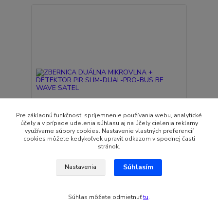
Pre základnú funkčnosť, spríjemnenie používania webu, analytické
účely a v prípade udelenia súhlasu aj na účely cielenia reklamy
využívame súbory cookies. Nastavenie vlastných preferencií
cookies môžete kedykoľvek upraviť odkazom v spodnej časti
stránok.
ZBERNICA DUÁLNA MIKROVLNA + DETEKTOR PIR
Súhlasím
Nastavenia
SLIM-DUAL-PRO-BUS BE WAVE SATEL
99,83 EUR
Skladom
81,16 EUR
bez DPH
Súhlas môžete odmietnuť
tu
.
Pridať do košíka