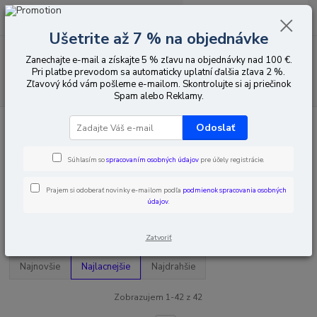
0
ks
EUR
za
0,00 EUR
Ušetrite až 7 % na objednávke
Menu
Zanechajte e-mail a získajte 5 % zľavu na objednávky nad 100 €.
Pri platbe prevodom sa automaticky uplatní ďalšia zľava 2 %.
Zľavový kód vám pošleme e-mailom. Skontrolujte si aj priečinok
Hľadať
Spam alebo Reklamy.
Úvod
Poplachy vniknutia
Senzory
Senzory PIR + MW
Káblové
Odoslať
duálne senzory (PIR + MW)
Káblové duálne senzory (PIR +
Súhlasím so
spracovaním osobných údajov
pre účely registrácie.
MW)
Prajem si odoberať novinky e-mailom podľa
podmienok spracovania osobných
údajov
.
Upresniť parametre
Zatvoriť
Najnovšie
Najlacnejšie
Najdrahšie
Zobrazujem 1-42 z 42