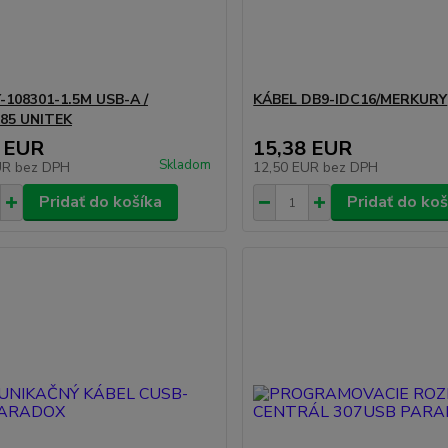
-108301-1.5M USB-A /
KÁBEL DB9-IDC16/MERKURY
485 UNITEK
 EUR
15,38 EUR
Skladom
UR
bez DPH
12,50 EUR
bez DPH
Pridať do košíka
Pridať do koš