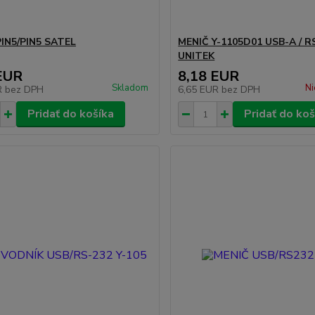
IN5/PIN5 SATEL
MENIČ Y-1105D01 USB-A / R
UNITEK
EUR
8,18 EUR
Skladom
Ni
R
bez DPH
6,65 EUR
bez DPH
Pridať do košíka
Pridať do koš