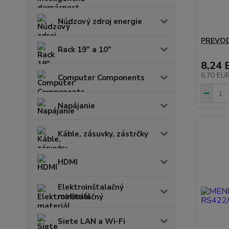
Núdzový zdroj energie
PREVOD
Rack 19" a 10"
8,24 
6,70 EU
Computer Components
Napájanie
Káble, zásuvky, zástrčky
HDMI
Elektroinštalačný
materiál
Siete LAN a Wi-Fi