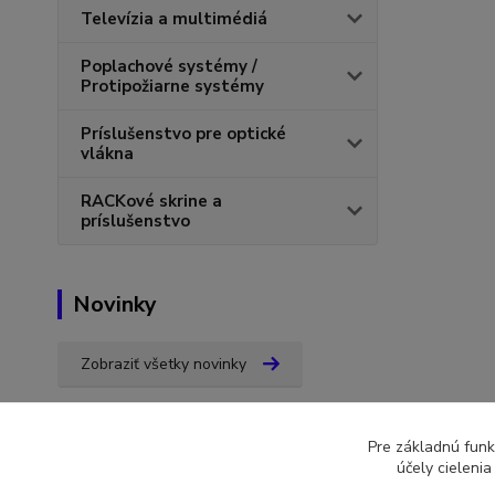
Televízia a multimédiá
Poplachové systémy /
Protipožiarne systémy
Príslušenstvo pre optické
vlákna
RACKové skrine a
príslušenstvo
Novinky
Zobraziť všetky novinky
Pre základnú funk
účely cieleni