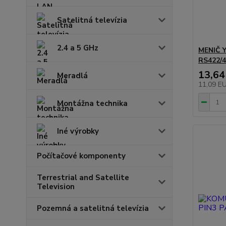
Satelitná televízia
2.4 a 5 GHz
MENIČ Y
RS422/
13,64
Meradlá
11,09 E
Montážna technika
Iné výrobky
Počítačové komponenty
Terrestrial and Satellite
Television
Pozemná a satelitná televízia