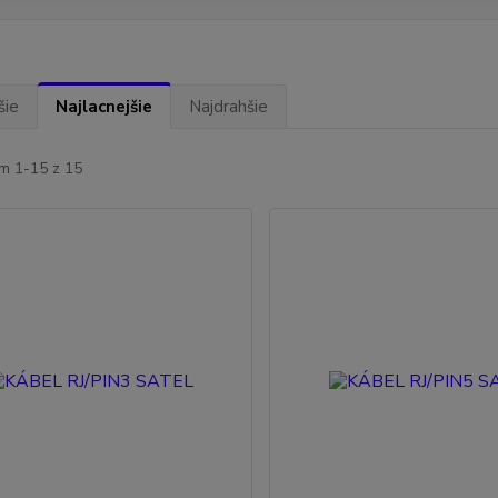
šie
Najlacnejšie
Najdrahšie
m 1-15 z 15