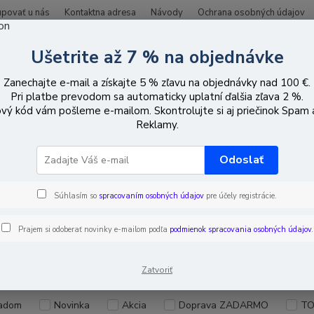
upovať u nás
Kontaktna adresa
Návody
Ochrana osobných údajov
Ušetrite až 7 % na objednávke
Hľadať
Zanechajte e-mail a získajte 5 % zľavu na objednávky nad 100 €.
Pri platbe prevodom sa automaticky uplatní ďalšia zľava 2 %.
vý kód vám pošleme e-mailom. Skontrolujte si aj priečinok Spam
oplachy vniknutia
Káble
Reklamy.
e
Odoslať
 na
Súhlasím so
spracovaním osobných údajov
pre účely registrácie.
ogramovanie
Prajem si odoberať novinky e-mailom podľa
podmienok spracovania osobných údajov
.
EUR
Od
Zatvoriť
adom
Novinka
Akcia
Doprava ZADARMO
TO