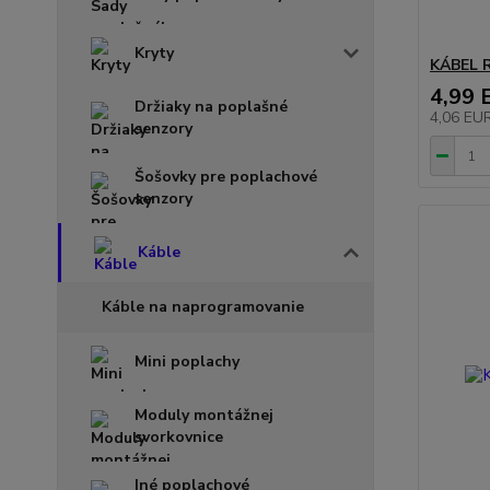
Kryty
KÁBEL R
4,99 
Držiaky na poplašné
4,06 EU
senzory
Šošovky pre poplachové
senzory
Káble
Káble na naprogramovanie
Mini poplachy
Moduly montážnej
svorkovnice
Iné poplachové