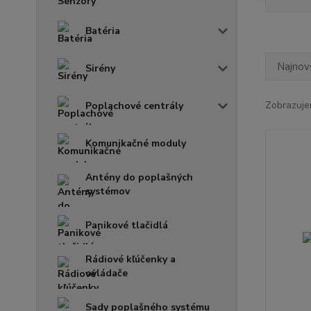
Batéria
Najnov
Sirény
Zobrazuje
Poplachové centrály
Komunikačné moduly
Antény do poplašných
systémov
Panikové tlačidlá
Rádiové kľúčenky a
ovládače
Sady poplašného systému