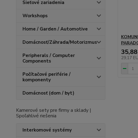
Sieťové zariadenia
Workshops
Home / Garden / Automotive
KOMUNI
Domácnosť/Záhrada/Motorizmus
PARAD
35,88
Peripherals / Computer
29,17 E
Components
Počítačové periférie /
komponenty
Domácnosť (dom / byt)
Kamerové sety pre firmy a sklady |
Spoľahlivé riešenia
Interkomové systémy