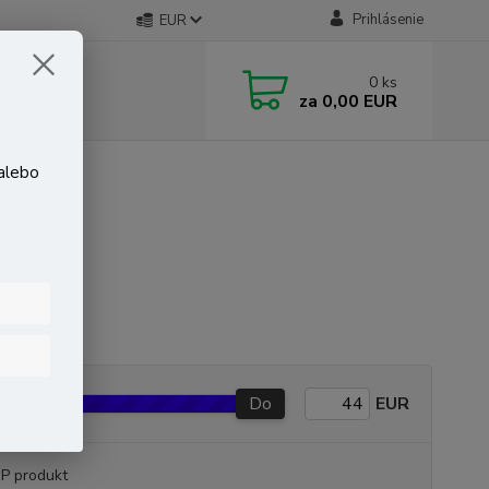
Prihlásenie
EUR
0
ks
za
0,00 EUR
 alebo
Do
EUR
P produkt