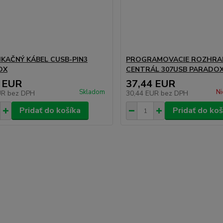
KAČNÝ KÁBEL CUSB-PIN3
PROGRAMOVACIE ROZHRA
OX
CENTRÁL 307USB PARADO
 EUR
37,44 EUR
Skladom
Ni
UR
bez DPH
30,44 EUR
bez DPH
Pridať do košíka
Pridať do koš