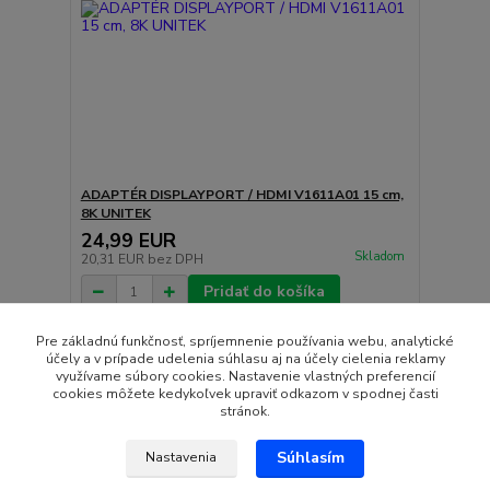
ADAPTÉR DISPLAYPORT / HDMI V1611A01 15 cm,
8K UNITEK
24,99 EUR
Skladom
20,31 EUR
bez DPH
Pridať do košíka
Pre základnú funkčnosť, spríjemnenie používania webu, analytické
účely a v prípade udelenia súhlasu aj na účely cielenia reklamy
strana
z 1
využívame súbory cookies. Nastavenie vlastných preferencií
cookies môžete kedykoľvek upraviť odkazom v spodnej časti
stránok.
Súhlasím
Nastavenia