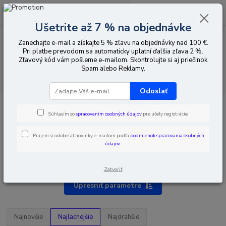
0
ks
EUR
za
0,00 EUR
Ušetrite až 7 % na objednávke
Zanechajte e-mail a získajte 5 % zľavu na objednávky nad 100 €.
Menu
Pri platbe prevodom sa automaticky uplatní ďalšia zľava 2 %.
Zľavový kód vám pošleme e-mailom. Skontrolujte si aj priečinok
Spam alebo Reklamy.
Hľadať
Odoslať
Úvod
HDMI
HDMI prevodníky
Súhlasím so
spracovaním osobných údajov
pre účely registrácie.
Prajem si odoberať novinky e-mailom podľa
podmienok spracovania osobných
údajov
.
HDMI prevodníky
Zatvoriť
Upresniť parametre
Najnovšie
Najlacnejšie
Najdrahšie