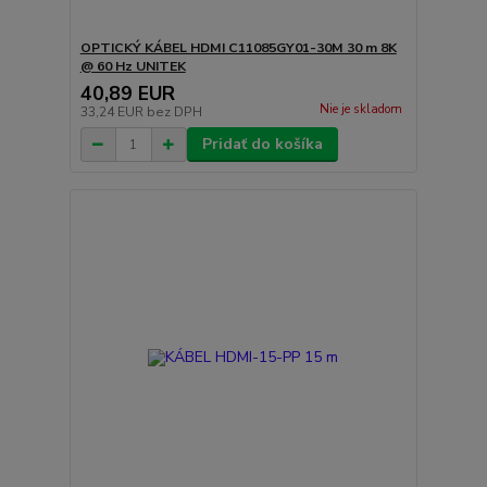
OPTICKÝ KÁBEL HDMI C11085GY01-30M 30 m 8K
@ 60 Hz UNITEK
40,89 EUR
Nie je skladom
33,24 EUR
bez DPH
Pridať do košíka