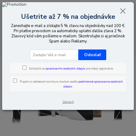
0
ks
EUR
za
0,00 EUR
Ušetrite až 7 % na objednávke
Zanechajte e-mail a získajte 5 % zľavu na objednávky nad 100 €.
Menu
Pri platbe prevodom sa automaticky uplatní ďalšia zľava 2 %.
Zľavový kód vám pošleme e-mailom. Skontrolujte si aj priečinok
Spam alebo Reklamy.
Hľadať
Odoslať
Úvod
HDMI
HDMI káble
HDMI káble až 30 m dlhé
Súhlasím so
spracovaním osobných údajov
pre účely registrácie.
Prajem si odoberať novinky e-mailom podľa
podmienok spracovania osobných
údajov
.
Zatvoriť