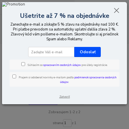
0
ks
EUR
za
0,00 EUR
Ušetrite až 7 % na objednávke
Menu
Zanechajte e-mail a získajte 5 % zľavu na objednávky nad 100 €.
Pri platbe prevodom sa automaticky uplatní ďalšia zľava 2 %.
Zľavový kód vám pošleme e-mailom. Skontrolujte si aj priečinok
Hľadať
Spam alebo Reklamy.
Úvod
CCTV vybavenie
Držiaky pre kamery
Distančné držiaky
Odoslať
BCS
BCS
Súhlasím so
spracovaním osobných údajov
pre účely registrácie.
Prajem si odoberať novinky e-mailom podľa
podmienok spracovania osobných
Upresniť parametre
údajov
.
Zatvoriť
Najnovšie
Najlacnejšie
Najdrahšie
Zobrazujem 1-2 z 2
strana
z 1