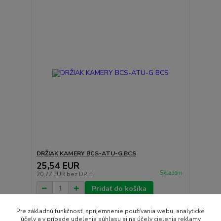
DRŽIAK KAMERY BCS-ATU-G BCS
25,54 EUR
Skladom
20,77 EUR
bez DPH
Pridať do košíka
Pre základnú funkčnosť, spríjemnenie používania webu, analytické
účely a v prípade udelenia súhlasu aj na účely cielenia reklamy
strana
z 1