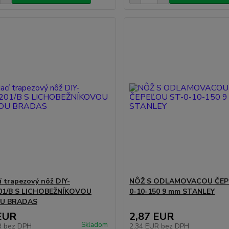
í trapezový nôž DIY-
NÔŽ S ODLAMOVACOU ČEP
01/B S LICHOBEŽNÍKOVOU
0-10-150 9 mm STANLEY
U BRADAS
EUR
2,87 EUR
Skladom
R
bez DPH
2,34 EUR
bez DPH