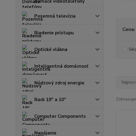
domáce videotelefóny
Pozemná televízia
Cena:
Riadenie prístupu
Optické vlákna
Skl
Inteligentná domácnosť
Najnov
Núdzový zdroj energie
Zobrazuje
Rack 19" a 10"
Computer Components
Napájanie