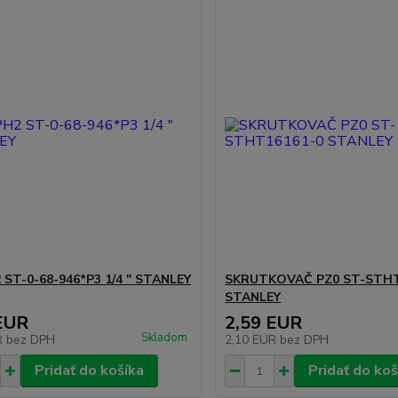
 ST-0-68-946*P3 1/4 " STANLEY
SKRUTKOVAČ PZ0 ST-STHT
STANLEY
EUR
2,59 EUR
Skladom
R
bez DPH
2,10 EUR
bez DPH
Pridať do košíka
Pridať do koš