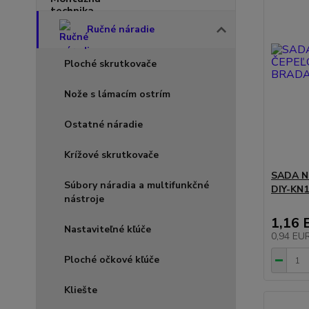
Ručné náradie
Ploché skrutkovače
Nože s lámacím ostrím
Ostatné náradie
Krížové skrutkovače
SADA N
Súbory náradia a multifunkčné
DIY-KN
nástroje
1,16 
Nastaviteľné kľúče
0,94 EU
Ploché očkové kľúče
Kliešte