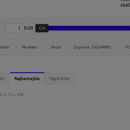
zna
EUR
Od
adom
Novinka
Akcia
Doprava ZADARMO
TO
šie
Najlacnejšie
Najdrahšie
m 1-72 z 191