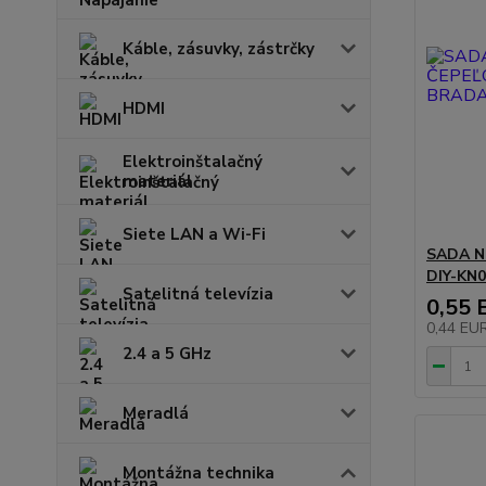
Káble, zásuvky, zástrčky
HDMI
Elektroinštalačný
materiál
Siete LAN a Wi-Fi
SADA N
DIY-KN
Satelitná televízia
0,55 
0,44 EU
2.4 a 5 GHz
Meradlá
Montážna technika