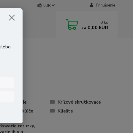
Prihlásenie
EUR
0
ks
za
0,00 EUR
 alebo
tné náradie
Krížové skrutkovače
hé očkové kľúče
Kliešte
kovacie ceruzky,
vacie ihly a