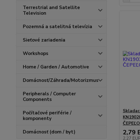
Terrestrial and Satellite
Television
Pozemná a satelitná televízia
Sieťové zariadenia
Workshops
Home / Garden / Automotive
Domácnosť/Záhrada/Motorizmus
Peripherals / Computer
Components
Skladac
Počítačové periférie /
KN1902
komponenty
ČEPEĽO
2,79 
Domácnosť (dom / byt)
2,27 EU