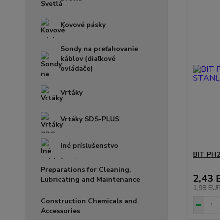
Kovové pásky
Sondy na preťahovanie
káblov (diaľkové
ovládače)
Vrtáky
Vrtáky SDS-PLUS
Iné príslušenstvo
BIT PH2
Preparations for Cleaning,
2,43 
Lubricating and Maintenance
1,98 EU
Construction Chemicals and
Accessories