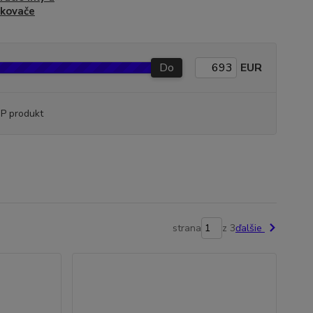
čkovače
Do
EUR
P produkt
strana
z 3
ďalšie