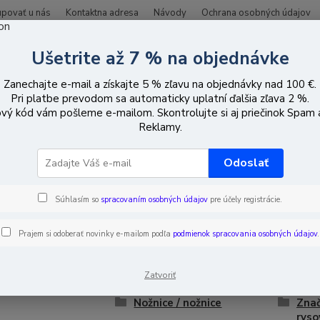
upovať u nás
Kontaktna adresa
Návody
Ochrana osobných údajov
Ušetrite až 7 % na objednávke
Hľadať
Zanechajte e-mail a získajte 5 % zľavu na objednávky nad 100 €.
Pri platbe prevodom sa automaticky uplatní ďalšia zľava 2 %.
vý kód vám pošleme e-mailom. Skontrolujte si aj priečinok Spam
ontážna technika
Ručné náradie
Reklamy.
Odoslať
é náradie
Súhlasím so
spracovaním osobných údajov
pre účely registrácie.
Prajem si odoberať novinky e-mailom podľa
podmienok spracovania osobných údajov
.
é skrutkovače
Nože s lámacím ostrím
Osta
y náradia a
Nastaviteľné kľúče
Ploc
Zatvoriť
funkčné nástroje
Nožnice / nožnice
Znač
ryso