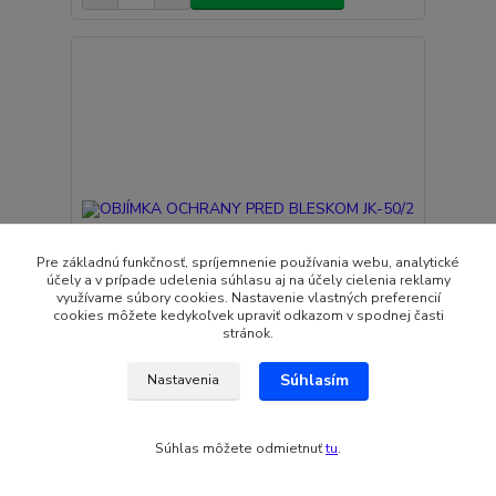
Pre základnú funkčnosť, spríjemnenie používania webu, analytické
účely a v prípade udelenia súhlasu aj na účely cielenia reklamy
využívame súbory cookies. Nastavenie vlastných preferencií
cookies môžete kedykoľvek upraviť odkazom v spodnej časti
stránok.
Súhlasím
Nastavenia
OBJÍMKA OCHRANY PRED BLESKOM JK-50/2
7,14 EUR
Skladom
5,80 EUR
bez DPH
Súhlas môžete odmietnuť
tu
.
Pridať do košíka