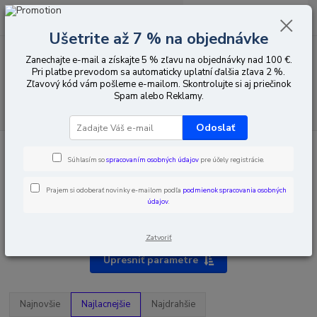
0
ks
EUR
za
0,00 EUR
Ušetrite až 7 % na objednávke
Zanechajte e-mail a získajte 5 % zľavu na objednávky nad 100 €.
Menu
Pri platbe prevodom sa automaticky uplatní ďalšia zľava 2 %.
Zľavový kód vám pošleme e-mailom. Skontrolujte si aj priečinok
Spam alebo Reklamy.
Hľadať
Odoslať
Úvod
Montážna technika
Stožiare
Príslušenstvo pre stožiare
Súhlasím so
spracovaním osobných údajov
pre účely registrácie.
Prajem si odoberať novinky e-mailom podľa
podmienok spracovania osobných
údajov
.
Príslušenstvo pre stožiare
Zatvoriť
Upresniť parametre
Najnovšie
Najlacnejšie
Najdrahšie