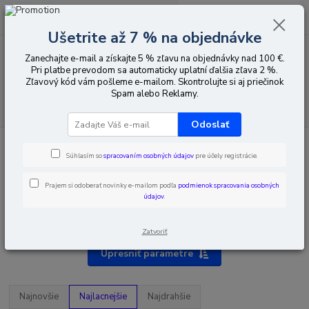
0
ks
EUR
za
0,00 EUR
Ušetrite až 7 % na objednávke
Zanechajte e-mail a získajte 5 % zľavu na objednávky nad 100 €.
Menu
Pri platbe prevodom sa automaticky uplatní ďalšia zľava 2 %.
Zľavový kód vám pošleme e-mailom. Skontrolujte si aj priečinok
Spam alebo Reklamy.
Hľadať
Odoslať
Úvod
Montážna technika
Stožiare
Viac prvkové stožiare
Súhlasím so
spracovaním osobných údajov
pre účely registrácie.
Prajem si odoberať novinky e-mailom podľa
podmienok spracovania osobných
údajov
.
Viac prvkové stožiare
Zatvoriť
Upresniť parametre
Najnovšie
Najlacnejšie
Najdrahšie