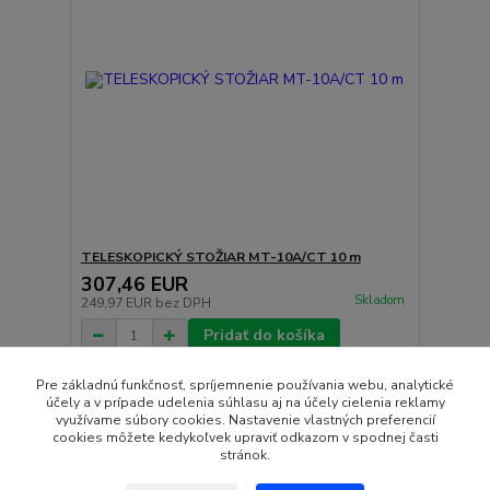
TELESKOPICKÝ STOŽIAR MT-10A/CT 10 m
307,46 EUR
Skladom
249,97 EUR
bez DPH
Pridať do košíka
Pre základnú funkčnosť, spríjemnenie používania webu, analytické
účely a v prípade udelenia súhlasu aj na účely cielenia reklamy
strana
z 1
využívame súbory cookies. Nastavenie vlastných preferencií
cookies môžete kedykoľvek upraviť odkazom v spodnej časti
stránok.