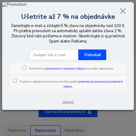
0
ks
EUR
za
0,00 EUR
Ušetrite až 7 % na objednávke
Zanechajte e-mail a získajte 5 % zľavu na objednávky nad 100 €.
Menu
Pri platbe prevodom sa automaticky uplatní ďalšia zľava 2 %.
Zľavový kód vám pošleme e-mailom. Skontrolujte si aj priečinok
Spam alebo Reklamy.
Hľadať
Odoslať
Úvod
Montážna technika
Vrtáky SDS-PLUS
Súhlasím so
spracovaním osobných údajov
pre účely registrácie.
Prajem si odoberať novinky e-mailom podľa
podmienok spracovania osobných
údajov
.
Vrtáky SDS-PLUS
Zatvoriť
Upresniť parametre
Najnovšie
Najlacnejšie
Najdrahšie