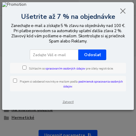
0
ks
EUR
za
0,00 EUR
Ušetrite až 7 % na objednávke
Zanechajte e-mail a získajte 5 % zľavu na objednávky nad 100 €.
Menu
Pri platbe prevodom sa automaticky uplatní ďalšia zľava 2 %.
Zľavový kód vám pošleme e-mailom. Skontrolujte si aj priečinok
Spam alebo Reklamy.
Hľadať
Odoslať
Úvod
Montážna technika
Montážne skrinky
Súhlasím so
spracovaním osobných údajov
pre účely registrácie.
Prajem si odoberať novinky e-mailom podľa
podmienok spracovania osobných
údajov
.
Montážne skrinky
Zatvoriť
Na vnútorné použitie
Hermetické
Upresniť parametre