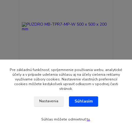
Pre základnú funkčnosť, spríjemnenie používania webu, analytické
účely a v prípade udelenia súhlasu aj na účely cielenia reklamy
PUZDRO MB-TPR7-MP-W 500 x 500 x 200 mm
využívame súbory cookies. Nastavenie vlastných preferencií
49,35 EUR
cookies môžete kedykoľvek upraviť odkazom v spodnej časti
Skladom
40,12 EUR
bez DPH
stránok.
Pridať do košíka
Súhlasím
Nastavenia
Súhlas môžete odmietnuť
tu
.