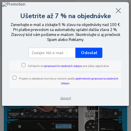
0
ks
EUR
za
0,00 EUR
Ušetrite až 7 % na objednávke
Zanechajte e-mail a získajte 5 % zľavu na objednávky nad 100 €.
Menu
Pri platbe prevodom sa automaticky uplatní ďalšia zľava 2 %.
Zľavový kód vám pošleme e-mailom. Skontrolujte si aj priečinok
Spam alebo Reklamy.
Hľadať
Odoslať
Úvod
Napájanie
Batéria
12V
Kapacita akumulátora nad 9 Ah
Súhlasím so
spracovaním osobných údajov
pre účely registrácie.
Prajem si odoberať novinky e-mailom podľa
podmienok spracovania osobných
údajov
.
Zatvoriť