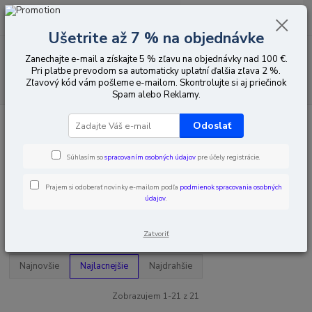
0
ks
EUR
za
0,00 EUR
Ušetrite až 7 % na objednávke
Menu
Zanechajte e-mail a získajte 5 % zľavu na objednávky nad 100 €.
Pri platbe prevodom sa automaticky uplatní ďalšia zľava 2 %.
Zľavový kód vám pošleme e-mailom. Skontrolujte si aj priečinok
Hľadať
Spam alebo Reklamy.
Úvod
Siete LAN a Wi-Fi
Prepäťové ochrany
Odoslať
Prepäťové ochrany
Súhlasím so
spracovaním osobných údajov
pre účely registrácie.
LAN prepäťovej ochrany
Prajem si odoberať novinky e-mailom podľa
podmienok spracovania osobných
údajov
.
Upresniť parametre
Zatvoriť
Najnovšie
Najlacnejšie
Najdrahšie
Zobrazujem 1-21 z 21