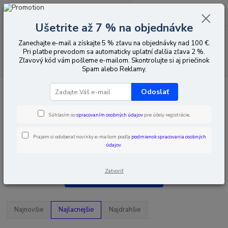
0
ks
EUR
za
0,00 EUR
Ušetrite až 7 % na objednávke
Menu
Zanechajte e-mail a získajte 5 % zľavu na objednávky nad 100 €.
Pri platbe prevodom sa automaticky uplatní ďalšia zľava 2 %.
Zľavový kód vám pošleme e-mailom. Skontrolujte si aj priečinok
Hľadať
Spam alebo Reklamy.
Úvod
Káble, zásuvky, zástrčky
Konektory
RJ zástrčky
Odoslať
telekomunikačné
Priechodky a spojky
Súhlasím so
spracovaním osobných údajov
pre účely registrácie.
Prajem si odoberať novinky e-mailom podľa
podmienok spracovania osobných
údajov
.
Priechodky a spojky
Zatvoriť
Upresniť parametre
Najnovšie
Najlacnejšie
Najdrahšie