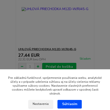
UHLOVÁ PRIECHODKA M12D-W/RJ45-G
27,44 EUR
Skladom
22,31 EUR
bez DPH
Pridať do košíka
Pre základnú funkčnosť, spríjemnenie používania webu, analytické
účely a v prípade udelenia súhlasu aj na účely cielenia reklamy
strana
z 1
využívame súbory cookies. Nastavenie vlastných preferencií
cookies môžete kedykoľvek upraviť odkazom v spodnej časti
stránok.
Súhlasím
Nastavenia