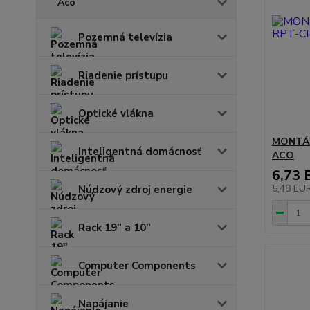
Aco
Pozemná televízia
Riadenie prístupu
Optické vlákna
MONTÁ
Inteligentná domácnosť
ACO
6,73 
5,48 EU
Núdzový zdroj energie
Rack 19" a 10"
Computer Components
Napájanie