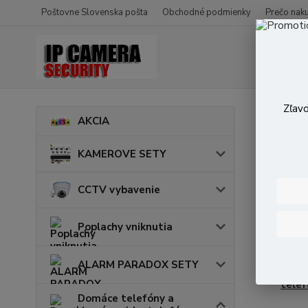
Poštovne Slovenska pošta
Obchodné podmienky
Prečo nak
Zľavo
Úvod
D
AKCIA
KAMEROVE SETY
CCTV vybavenie
Aco
Poplachy vniknutia
Prísl
ALARM PARADOX SETY
Anal
telef
Domáce telefóny a