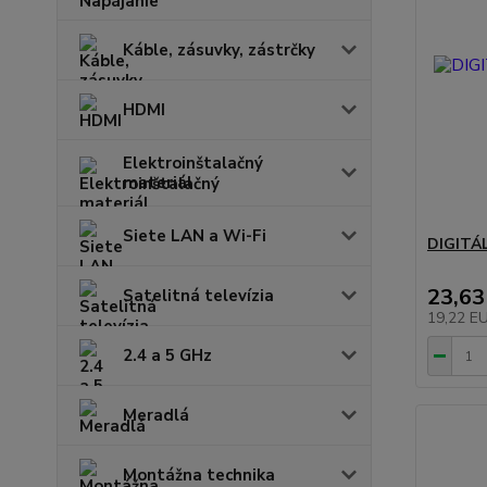
Káble, zásuvky, zástrčky
HDMI
Elektroinštalačný
materiál
Siete LAN a Wi-Fi
DIGITÁ
23,63
Satelitná televízia
19,22 E
2.4 a 5 GHz
Meradlá
Montážna technika