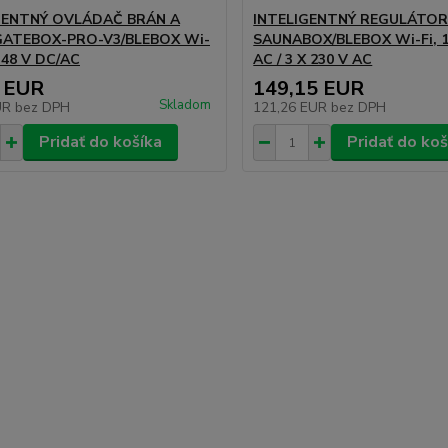
GENTNÝ OVLÁDAČ BRÁN A
INTELIGENTNÝ REGULÁTOR
GATEBOX-PRO-V3/BLEBOX Wi-
SAUNABOX/BLEBOX Wi-Fi, 1
.. 48 V DC/AC
AC / 3 X 230 V AC
 EUR
149,15 EUR
Skladom
UR
bez DPH
121,26 EUR
bez DPH
Pridať do košíka
Pridať do koš