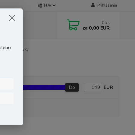
Prihlásenie
EUR
0
ks
za
0,00 EUR
 alebo
Výkonné prvky
Do
EUR
P produkt