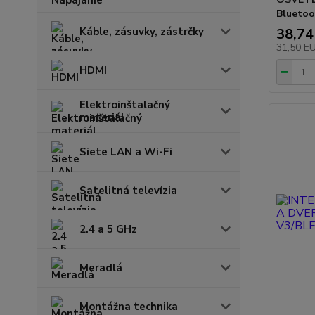
Bluetoot
Káble, zásuvky, zástrčky
38,74
31,50 E
HDMI
Elektroinštalačný
materiál
Siete LAN a Wi-Fi
Satelitná televízia
2.4 a 5 GHz
Meradlá
Montážna technika