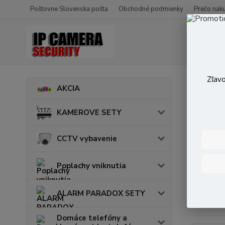
Poštovne Slovenska pošta
Obchodné podmienky
Prečo nak
Zľavo
Úvod
AKCIA
Výko
KAMEROVE SETY
CCTV vybavenie
Cena:
Poplachy vniknutia
Skl
ALARM PARADOX SETY
Domáce telefóny a