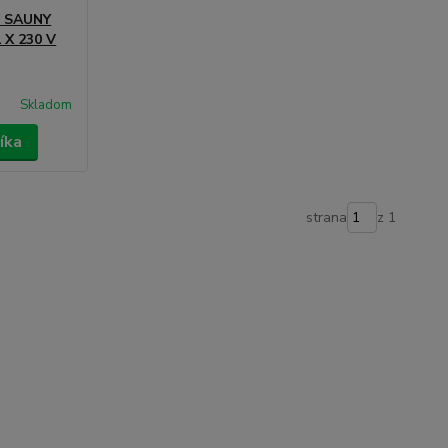
 SAUNY
 X 230 V
Skladom
íka
strana
z 1