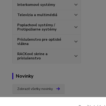
Interkomové systémy
Televízia a multimédiá
Poplachové systémy /
Protipožiarne systémy
Príslušenstvo pre optické
vlákna
RACKové skrine a
príslušenstvo
Novinky
Zobraziť všetky novinky