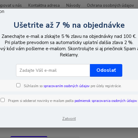
upovať u nás
Kontaktna adresa
Návody
Ochrana osobných údajov
Ušetrite až 7 % na objednávke
Hľadať
Zanechajte e-mail a získajte 5 % zľavu na objednávky nad 100 €.
Pri platbe prevodom sa automaticky uplatní ďalšia zľava 2 %.
vý kód vám pošleme e-mailom. Skontrolujte si aj priečinok Spam
Domácnosť/Záhrada/Motorizmus
Inteligentná domácnosť
BleBox
Reklamy.
nné prvky
Odoslať
Súhlasím so
spracovaním osobných údajov
pre účely registrácie.
EUR
Od
Prajem si odoberať novinky e-mailom podľa
podmienok spracovania osobných údajov
.
adom
Novinka
Akcia
Doprava ZADARMO
TO
Zatvoriť