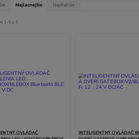
šie
Najlacnejšie
Najdrahšie
m 1-5 z 5
GENTNÝ OVLÁDAČ
INTELIGENTNÝ OVLÁDAČ B
ENIA LED LIGHTBOX/BLEBOX
DVERÍ GATEBOX-V2/BLEBOX 