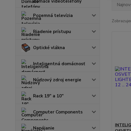
domáce videotelefóny
Najnov
Pozemná televízia
Zobrazuje
Riadenie prístupu
Optické vlákna
Inteligentná domácnosť
Núdzový zdroj energie
Rack 19" a 10"
Computer Components
INTELI
Napájanie
OSVETL