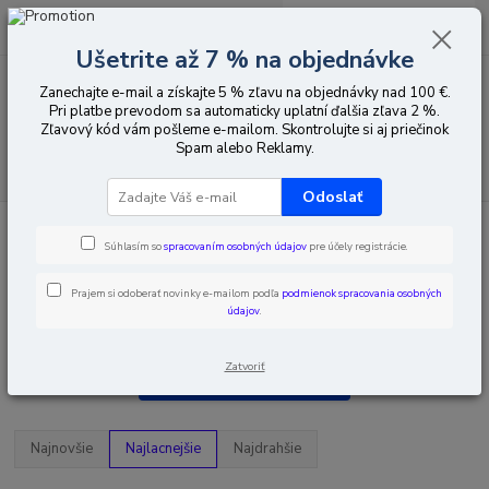
0
ks
EUR
za
0,00 EUR
Ušetrite až 7 % na objednávke
Zanechajte e-mail a získajte 5 % zľavu na objednávky nad 100 €.
Menu
Pri platbe prevodom sa automaticky uplatní ďalšia zľava 2 %.
Zľavový kód vám pošleme e-mailom. Skontrolujte si aj priečinok
Spam alebo Reklamy.
Hľadať
Odoslať
Úvod
Pozemná a satelitná televízia
Prepínače
TV-SAT diplexery
(pozemná + satelitná TV)
Súhlasím so
spracovaním osobných údajov
pre účely registrácie.
TV-SAT diplexery (pozemná +
Prajem si odoberať novinky e-mailom podľa
podmienok spracovania osobných
údajov
.
satelitná TV)
Zatvoriť
Upresniť parametre
Najnovšie
Najlacnejšie
Najdrahšie