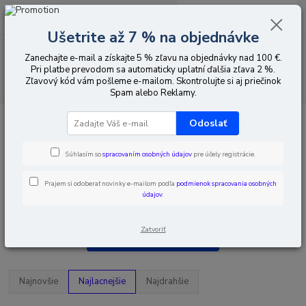
0
ks
EUR
za
0,00 EUR
Ušetrite až 7 % na objednávke
Menu
Zanechajte e-mail a získajte 5 % zľavu na objednávky nad 100 €.
Pri platbe prevodom sa automaticky uplatní ďalšia zľava 2 %.
Zľavový kód vám pošleme e-mailom. Skontrolujte si aj priečinok
Hľadať
Spam alebo Reklamy.
Úvod
Domáce telefóny a domáce videotelefóny
Hikvision
Kryty pre
Odoslať
domáce telefóny a domáce videotelefóny
Nástenné inštalačné krabice
Súhlasím so
spracovaním osobných údajov
pre účely registrácie.
Prajem si odoberať novinky e-mailom podľa
podmienok spracovania osobných
údajov
.
Nástenné inštalačné krabice
Zatvoriť
Upresniť parametre
Najnovšie
Najlacnejšie
Najdrahšie