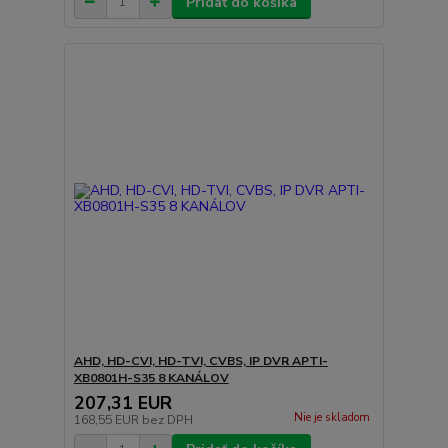
Pridať do košíka
AHD, HD-CVI, HD-TVI, CVBS, IP DVR APTI-
XB0801H-S35 8 KANÁLOV
207,31 EUR
Nie je skladom
168,55 EUR
bez DPH