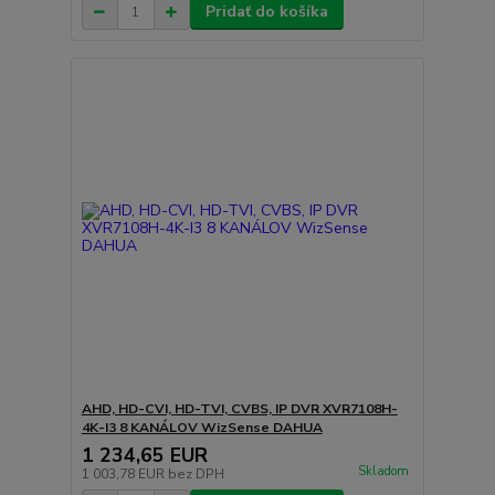
Pridať do košíka
AHD, HD-CVI, HD-TVI, CVBS, IP DVR XVR7108H-
4K-I3 8 KANÁLOV WizSense DAHUA
1 234,65 EUR
Skladom
1 003,78 EUR
bez DPH