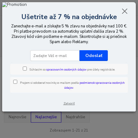
0
ks
EUR
za
0,00 EUR
Ušetrite až 7 % na objednávke
Zanechajte e-mail a získajte 5 % zľavu na objednávky nad 100 €.
Menu
Pri platbe prevodom sa automaticky uplatní ďalšia zľava 2 %.
Zľavový kód vám pošleme e-mailom. Skontrolujte si aj priečinok
Spam alebo Reklamy.
Hľadať
Odoslať
Úvod
CCTV vybavenie
Hybridy
AHD, CVI, TVI, CVBS rekordéry
8
kanálové
Súhlasím so
spracovaním osobných údajov
pre účely registrácie.
8 kanálové
Prajem si odoberať novinky e-mailom podľa
podmienok spracovania osobných
údajov
.
Upresniť parametre
Zatvoriť
Najnovšie
Najlacnejšie
Najdrahšie
Zobrazujem 1-21 z 21