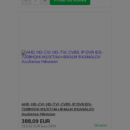
Pridať do košíka
AHD, HD-CVI, HD-TVI, CVBS, IP DVR IDS-
7208HQHI-M1/XT/4A+8/4ALM 8 KANÁLOV
AcuSense Hikvision
388,09 EUR
Skladom
315,52 EUR
bez DPH