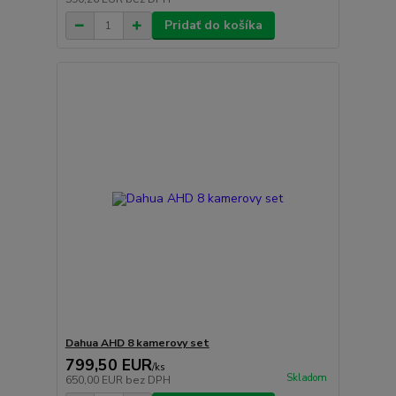
Pridať do košíka
Dahua AHD 8 kamerovy set
799,50 EUR
/
ks
Skladom
650,00 EUR
bez DPH