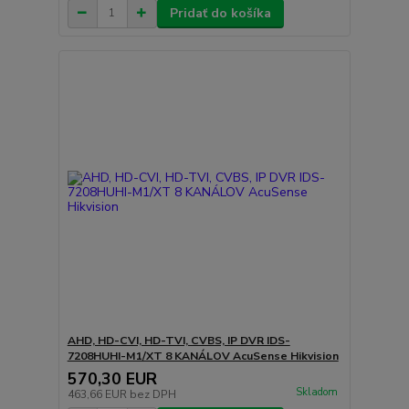
Pridať do košíka
AHD, HD-CVI, HD-TVI, CVBS, IP DVR IDS-
7208HUHI-M1/XT 8 KANÁLOV AcuSense Hikvision
570,30 EUR
Skladom
463,66 EUR
bez DPH